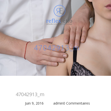
47042913_m
47042913_m
Juin 9, 2016
admin
0 Commentaires