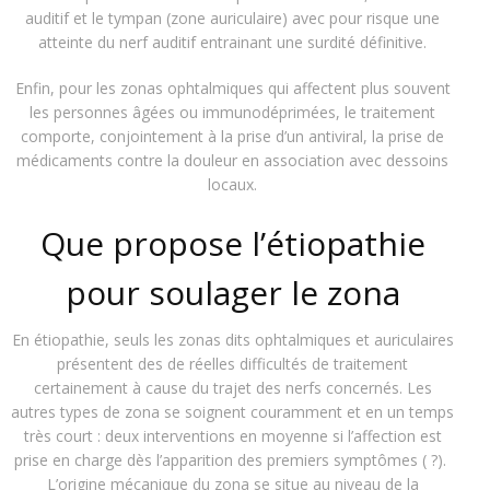
auditif et le tympan (zone auriculaire) avec pour risque une
atteinte du nerf auditif entrainant une surdité définitive.
Enfin, pour les zonas ophtalmiques qui affectent plus souvent
les personnes âgées ou immunodéprimées, le
traitement
comporte,
conjointement à la prise d’un antiviral
,
la prise de
médicaments contre la douleur
en
association avec des
soins
locaux.
Que propose l’étiopathie
pour soulager le zona
En étiopathie, seuls les zonas dits ophtalmiques et auriculaires
présentent
des
de réelles difficultés de traitement
certainement à cause du trajet des nerfs concernés. Les
autres types de zona se soignent couramment et en un temps
très court
: deux interventions en moyenne si l’affection est
prise
en charge
dès l
’
apparition des premiers
symptô
m
es
( ?).
L
’
origine
mécanique du zona se situe au niveau
de la