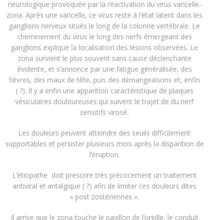
neurologique provoquée par la réactivation du virus varicelle-
zona. Après une varicelle, ce virus reste à l’état latent dans les
ganglions nerveux situés le long de la colonne vertébrale. Le
cheminement du virus le long des nerfs émergeant des
ganglions explique la localisation des lésions observées. Le
zona survient le plus souvent sans cause déclenchante
évidente, et s’annonce par une fatigue généralisée, des
fièvres, des maux de tête, puis des démangeaisons
et, enfin
(
?)
. Il y a enfin une apparition caractéristique de plaques
vésiculaires douloureuses qui suivent le trajet
de
du nerf
sensitifs
virosé.
Les douleurs peuvent atteindre des seuils difficilement
supportables et persister plusieurs mois après la disparition de
l’éruption.
L
’étiopathe doit
prescrire
très précocement
un traitement
antiviral et antalgique
(
?)
afin de limiter ces douleurs dites
« post zostériennes ».
Il arrive que le zona touche le pavillon de l’oreille, le conduit