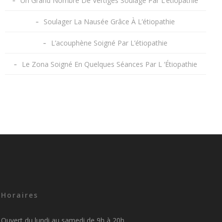
Un Grand Nombre De Vertiges Soulagé Par L’etiopathie
Soulager La Nausée Grâce À L’étiopathie
L’acouphène Soigné Par L’étiopathie
Le Zona Soigné En Quelques Séances Par L ‘Étiopathie
Horaires
Ouvert du lundi au samedi de 9h à 20h