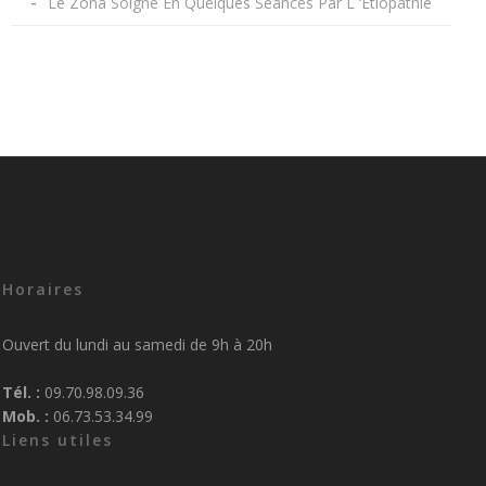
Le Zona Soigné En Quelques Séances Par L ‘Étiopathie
Horaires
Ouvert du lundi au samedi de 9h à 20h
Tél. :
09.70.98.09.36
Mob. :
06.73.53.34.99
Liens utiles