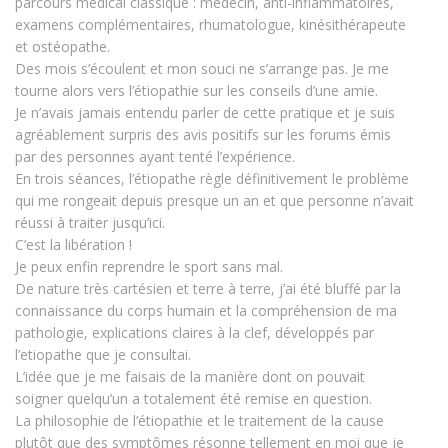
parcours médical classique : médecin, anti-inflammatoires,
examens complémentaires, rhumatologue, kinésithérapeute
et ostéopathe.
Des mois s’écoulent et mon souci ne s’arrange pas. Je me
tourne alors vers l’étiopathie sur les conseils d’une amie.
Je n’avais jamais entendu parler de cette pratique et je suis
agréablement surpris des avis positifs sur les forums
émis
par
de
s
personnes ayant tenté l’expérience.
En trois séances, l’étiopathe règle définitivement le problème
qui me rongeait depuis presque un an et que personne n’avait
réussi à traiter jusqu’ici.
C’est la libération !
Je peux enfin reprendre le sport sans mal.
De nature très cartésien et terr
e à terre, j’ai été bluffé par l
a
c
onnaissance du corps humain et l
a compréhension de ma
pathologie, explications claires à la clef
, développés par
l’etiopathe que je consultai.
L’idée que je me faisais de la manière dont on pouvait
soigner quelqu’un a totalement été remise en question.
La philosophie de l’étiopathie et le traitement de la cause
plutôt que des symptômes résonne tellement en moi que je