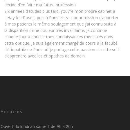
décide d’en faire ma future profession.
Six années d’études plus tard, j’ouvre mon propre cabinet
à
L’Haÿ-les-Roses, puis à Paris
et j’y ai pour mission d’apporter
à mes patients le même soulagement que j’ai connu suite à
la disparition d’une douleur très invalidante. Je continue
chaque jour à enrichir mes connaissances médicales dans
cette optique. Je suis également chargé de cours à la faculté
d’étiopathie de Paris où je partage cette passion et cette soif
d’apprendre avec les étiopathes de demain.
Horaires
Ouvert du lundi au samedi de 9h à 20h